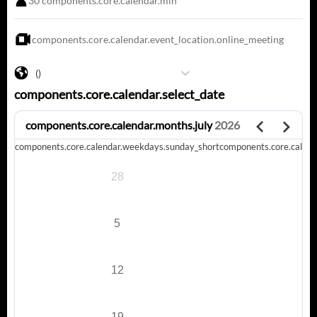
30
components.core.calendar.min
components.core.calendar.event_location.online_meeting
()
components.core.calendar.select_date
components.core.calendar.months.july
2026
components.core.calendar.weekdays.sunday_short
components.core.calen
28
5
12
19